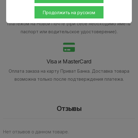
Наличными
Продолжить на русском
Оплата наличными при получении товара.
Наложенным
платежом на Новой Почте (при себе необходимо иметь
паспорт или водительское удостоверение).
Visa и MasterCard
Оплата заказа на карту Приват Банка.
Доставка товара
возможна только после подтверждения платежа.
Отзывы
Нет отзывов о данном товаре.