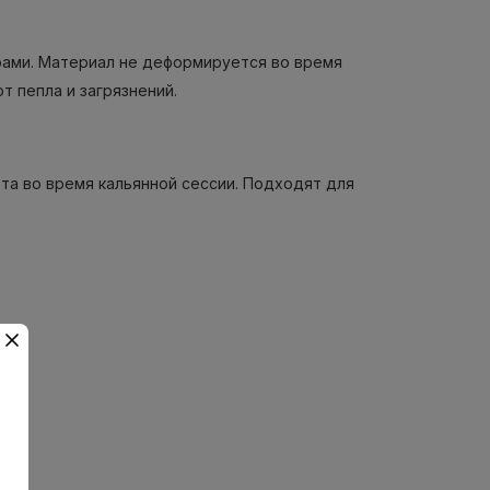
рами. Материал не деформируется во время
т пепла и загрязнений.
та во время кальянной сессии. Подходят для