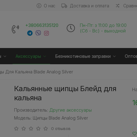
О нас
Доставка и оплата
Сравне
+380663135120
Пн-Пт: з 11:00 до 19:00
(Сб - Вс) - выходной
ы
Аксессуары
Безникотиновые заправки
Опто
ы Для Кальяна Blade Analog Silver
Кальянные щипцы Блейд для
Н
кальяна
1
Производитель:
Другие аксессуары
Модель: Щипцы Blade Analog Silver
0 отзывов