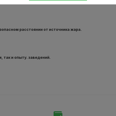
стойчивого к высоким температурам и механическим нагруз
зопасном расстоянии от источника жара.
 так и опыту. заведений.