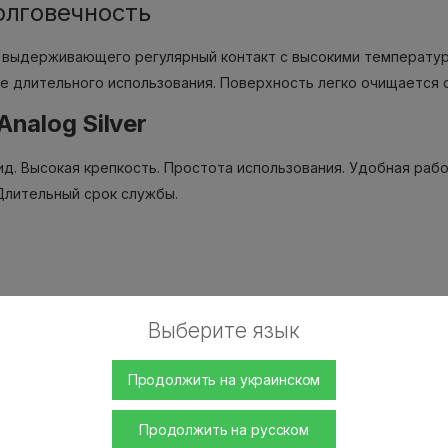
олговечность
о выдерживающего регулярный контакт с высокими температу
е длительного использования. Поверхность легко очищается о
nalog Silver
д. Высокая крепкость. Простота использования. Удобная рабо
Длительный срок службы.
 переворачивания раскаленного кальянного угля.
Выберите язык
популярными видами кокосового угля.
Продолжить на украинском
Продолжить на русском