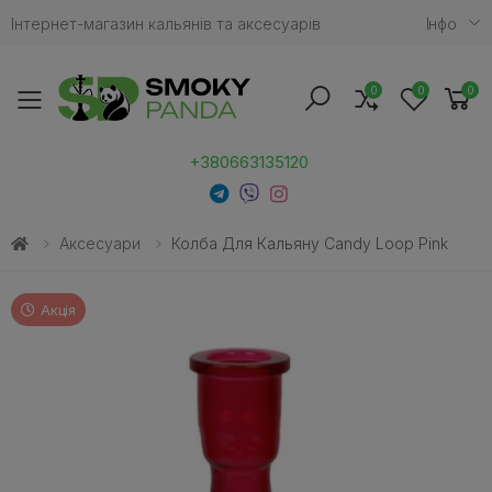
Інтернет-магазин кальянів та аксесуарів
Iнфо
0
0
0
Toggle mobile menu
+380663135120
Аксесуари
Колба Для Кальяну Сandy Loop Pink
Акція