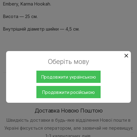
Embery, Karma Hookah.
Висота — 25 см.
Внутрішній діаметр шийки — 4,5 см.
Оберіть мову
Доставка і оплата
Продовжити українською
Продовжити російською
Доставка Новою Поштою
Швидкість доставки в будь-яке відділення Нової пошти в
Україні фіксується оператором, але зазвичай не перевищує
1-3 календарних днів.