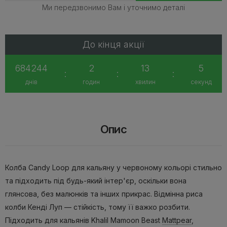
Ми передзвонимо Вам і уточнимо деталі
До кінця акції
684244
2
13
5
:
:
:
днів
годин
хвилин
секунд
Опис
Колба Candy Loop для кальяну у червоному кольорі стильно
та підходить під будь-який інтер'єр, оскільки вона
глянсова, без малюнків та інших прикрас. Відмінна риса
колби Кенді Луп — стійкість, тому її важко розбити.
Підходить для кальянів Khalil Mamoon Beast
Mattpear
,