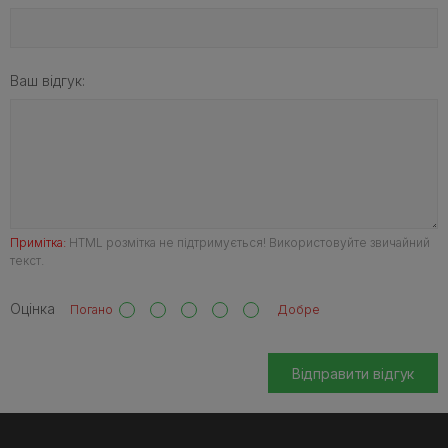
Ваш відгук:
Примітка:
HTML розмітка не підтримується! Використовуйте звичайний
текст.
Оцінка
Погано
Добре
Відправити відгук