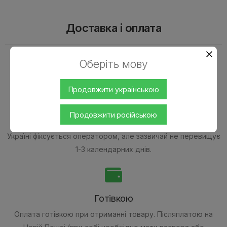
Доставка і оплата
Оберіть мову
Продовжити українською
Доставка Новою Поштою
Продовжити російською
Швидкість доставки в будь-яке відділення Нової пошти в
Україні фіксується оператором, але зазвичай не перевищує
1-3 календарних днів.
Готівкою
Оплата готівкою при отриманні товару.
Післяплатою на