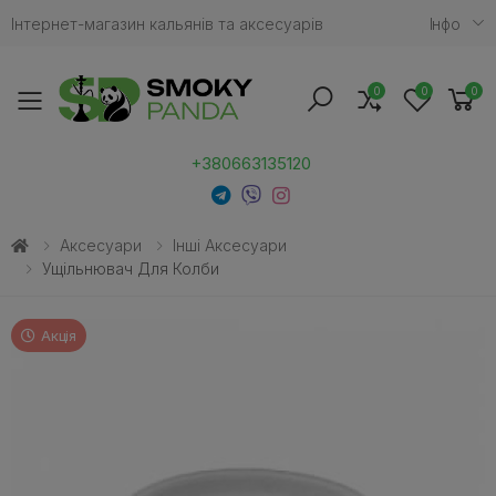
Інтернет-магазин кальянів та аксесуарів
Iнфо
0
0
0
Toggle mobile menu
+380663135120
Аксесуари
Інші Аксесуари
Ущільнювач Для Колби
Акція