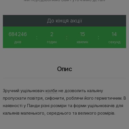
До кінця акції
684246
2
15
14
:
:
:
днів
годин
хвилин
секунд
Опис
Зручний ущільнювач
колби
не дозволить кальяну
пропускати повітря, сифонити, роблячи його герметичним. В
наявності у Панди різні розміри та форми ущільнювачів для
кальянів маленького, середнього та великого розмірів.