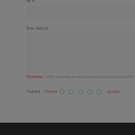
ім'я
Ваш відгук:
Примітка:
HTML розмітка не підтримується! Використовуйте 
Оцінка
Погано
Добре