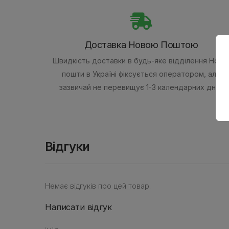
Доставка Новою Поштою
Швидкість доставки в будь-яке відділення Ново
пошти в Україні фіксується оператором, але
зазвичай не перевищує 1-3 календарних днів.
Відгуки
Немає відгуків про цей товар.
Написати відгук