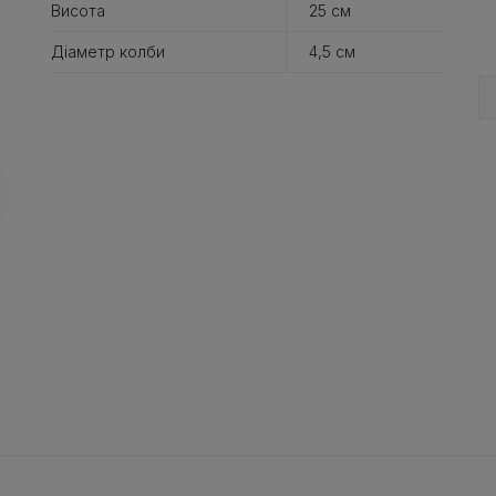
Висота
25 см
Діаметр колби
4,5 см