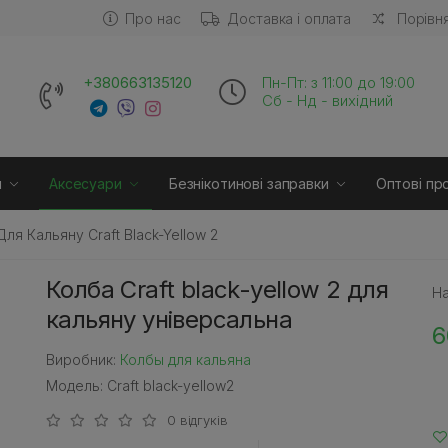
Про нас
Доставка і оплата
Порівня
+380663135120
Пн-Пт: з 11:00 до 19:00
Сб - Нд - вихідний
и
Аксесуари
Безнікотинові заправки
Оптові пр
ля Кальяну Craft Black-Yellow 2
Колба Craft black-yellow 2 для
На
кальяну універсальна
6
Виробник:
Колбы для кальяна
Модель: Craft black-yellow2
0 відгуків