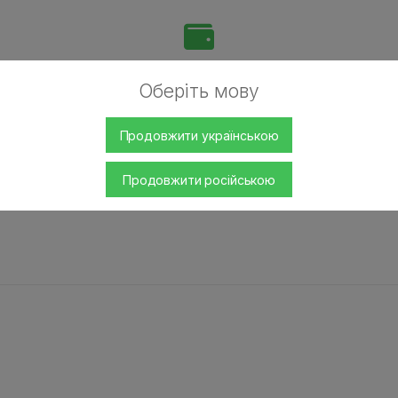
Готівкою
Оберіть мову
ї
Оплата готівкою при отриманні товару.
Післяплатою на Новій Пошті (при собі необхідно
Продовжити українською
мати паспорт або водійське посвідчення).
Продовжити російською