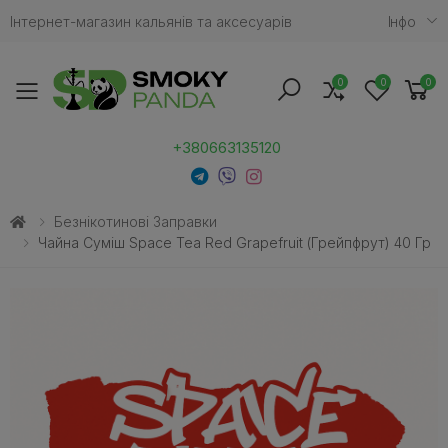
Інтернет-магазин кальянів та аксесуарів
Iнфо
0
0
0
Toggle mobile menu
+380663135120
Безнікотинові Заправки
Чайна Суміш Space Tea Red Grapefruit (Грейпфрут) 40 Гр