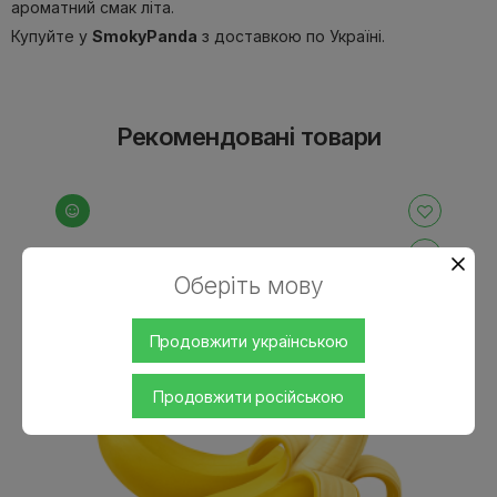
ароматний смак літа.
Купуйте у
SmokyPanda
з доставкою по Україні.
Рекомендовані товари
Оберіть мову
Продовжити українською
Продовжити російською