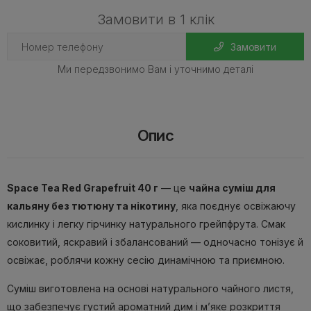
Замовити в 1 клік
Замовити
Ми передзвонимо Вам і уточнимо деталі
Опис
Space Tea Red Grapefruit 40 г
— це
чайна суміш для
кальяну без тютюну та нікотину
, яка поєднує освіжаючу
кислинку і легку гірчинку натурального грейпфрута. Смак
соковитий, яскравий і збалансований — одночасно тонізує й
освіжає, роблячи кожну сесію динамічною та приємною.
Суміш виготовлена на основі натурального чайного листя,
що забезпечує густий ароматний дим і м’яке розкриття