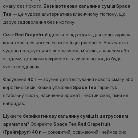
смаку без гіркоти.
Безнікотинова кальянна суміш Space
Tea
— це чудова альтернатива класичному тютюну, що
дарує задоволення без нікотину.
Смак
Red Grapefruit
ідеально підходить для соло-куріння,
коли хочеться чогось свіжого й цитрусового. У міксах він
чудово поєднується з апельсином, м’ятою, ананасом або
ягодами, додаючи яскравості та кислої нотки до будь-
якого поєднання.
Фасування
40 г
— зручне для тестування нового смаку або
коротких сесій. Кожна упаковка
Space Tea
гарантує
стабільну якість, насичений аромат і чистий смак, який не
набридає.
Шукаєте
безнікотинову кальянну суміш із цитрусовим
ароматом
? Обирайте
Space Tea Red Grapefruit
(Грейпфрут) 40 г
— соковитий, освіжаючий і неймовірно