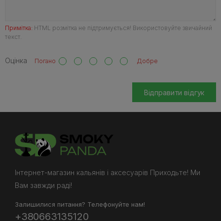
Примітка:
HTML розмітка не підтримується! Використовуйте звичайний
текст.
Оцінка
Погано
Добре
Відправити відгук
Інтернет-магазин кальянів і аксесуарів Приходьте! Ми
Вам завжди раді!
Залишилися питання? Телефонуйте нам!
+380663135120