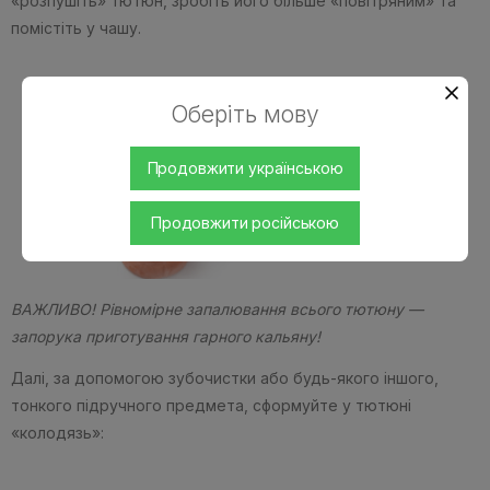
«розпушіть» тютюн, зробіть його більше «повітряним» та
помістіть у чашу.
Оберіть мову
Продовжити українською
Продовжити російською
ВАЖЛИВО! Рівномірне запалювання всього тютюну —
запорука приготування гарного кальяну!
Далі, за допомогою зубочистки або будь-якого іншого,
тонкого підручного предмета, сформуйте у тютюні
«колодязь»: