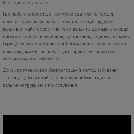
Моя відповідь: «Так!»
І це набагато простіше, ніж може здатися на перший
погляд. Переглянувши багато відео в ютубі від гуру
кальянної майстерності на тему: кальян в домашніх умовах,
багато хто робить висновок, що це занадто довго, складно
і краще з цим не морочитися. Вимочування тютюну перед
покуром, різання тютюну і т.д. і справді, виглядають
жахливо очима любителів.
Друзі, пропоную вам безпрограшний метод забивання
тютюну! Цей простий, але перевірений метод стане
кальян-інструкцією з приготування.