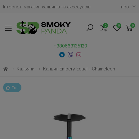
Інтернет-магазин кальянів та аксесуарів
Iнфо
0
0
0
Toggle mobile menu
+380663135120
Кальяни
Кальян Embery Equal - Chameleon
Топ