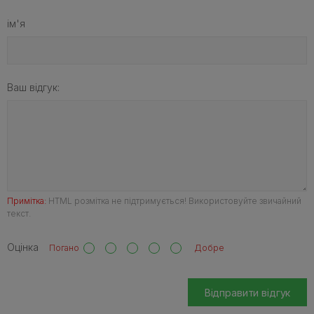
ім'я
Ваш відгук:
Примітка:
HTML розмітка не підтримується! Використовуйте звичайний
текст.
Оцінка
Погано
Добре
Відправити відгук