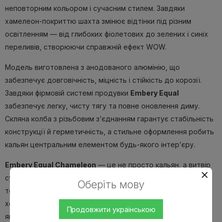
неповторним кольором і сучасним стилем. Завдяки
хамелеон-покриттю шахта змінює відтінки під різним
освітленням — від глибоких фіолетових до зелених і синіх
переливів, створюючи справжній ефект WOW.
Модель виготовлена з анодованого алюмінію, що
забезпечує довговічність, міцність і стійкість до корозії.
Завдяки фірмовій системі продувки
Embery Equal
забезпечує легку, чисту тягу та повне оновлення диму.
Скляна колба з різьбовим з’єднанням гарантує стабільність
конструкції й герметичність, а стильне оформлення робить
кальян центральним елементом будь-якого інтер’єру.
Embery Equal Chameleon
— це не просто кальян, а витвір
сучасного українського дизайну, який поєднує естетику,
Оберіть мову
технологічність і функціональність. Ідеальний для тих, хто
хоче підкреслити індивідуальність і отримати найвищу
Продовжити українською
якість куріння.