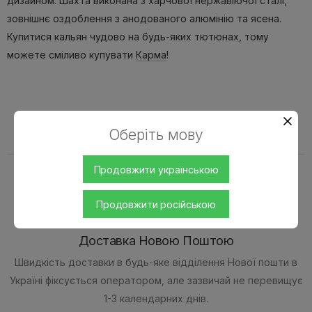
дизайном. Шахта виконана з харчової нержавіючої сталі,
зовнішнє оздоблення з анодованого алюмінію та ясена.
Купитися кальян чудово на будь-яких тютюнах, тому
можете сміливо купувати
Карма
!
Доставка і оплата
Оберіть мову
Продовжити українською
Продовжити російською
Доставка Новою Поштою
Швидкість доставки в будь-яке відділення Нової пошти в
Україні фіксується оператором, але зазвичай не перевищує
1-3 календарних днів.