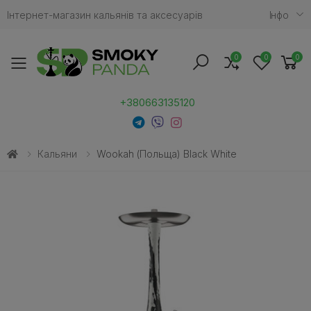
Інтернет-магазин кальянів та аксесуарів
Iнфо
0
0
0
Toggle mobile menu
+380663135120
Кальяни
Wookah (Польща) Black White