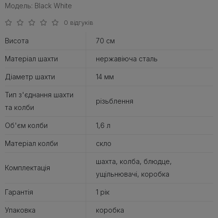
Модель: Black White
0 відгуків
Висота
70 см
Матеріал шахти
нержавіюча сталь
Діаметр шахти
14 мм
Тип з'єднання шахти
різьблення
та колби
Об'єм колби
1,6 л
Матеріал колби
скло
шахта, колба, блюдце,
Комплектація
ущільнювачі, коробка
Гарантія
1 рік
Упаковка
коробка