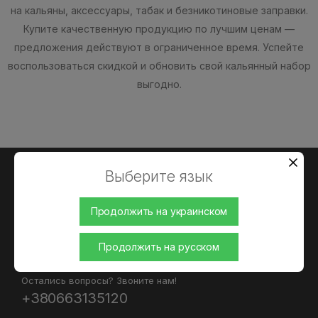
на кальяны, аксессуары, табак и безникотиновые заправки.
Купите качественную продукцию по лучшим ценам —
предложения действуют в ограниченное время. Успейте
воспользоваться скидкой и обновить свой кальянный набор
выгодно.
Выберите язык
Продолжить на украинском
Интернет-магазин кальянов и аксесуаров Приходите!
Продолжить на русском
Мы Вам всегда рады!
Остались вопросы? Звоните нам!
+380663135120