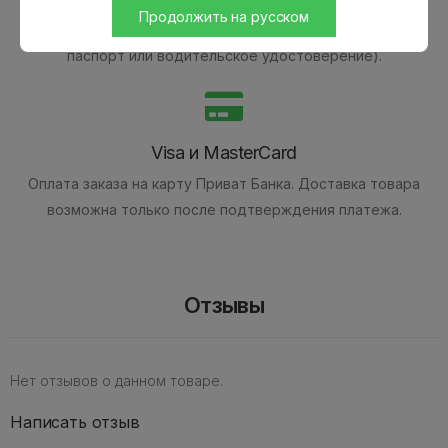
Оплата наличными при получении товара.
Наложенным
Продолжить на русском
платежом на Новой Почте (при себе необходимо иметь
паспорт или водительское удостоверение).
Visa и MasterCard
Оплата заказа на карту Приват Банка.
Доставка товара
возможна только после подтверждения платежа.
Отзывы
Нет отзывов о данном товаре.
Написать отзыв