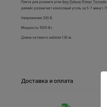
Плита для розжига угля
Amy Deluxe Primer Tornado
девайс розжигает кокосовый уголь за 5-7 минут. 
Напряжение 230 В.
Мощность 1000 Вт.
Длина сетевого кабеля 1.35 м.
Доставка и оплата