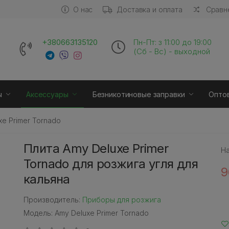
О нас
Доставка и оплата
Сравне
+380663135120
Пн-Пт: з 11:00 до 19:00
(Сб - Вс) - выходной
ы
Аксессуары
Безникотиновые заправки
Опто
e Primer Tornado
Плита Amy Deluxe Primer
Н
Tornado для розжига угля для
9
кальяна
Производитель:
Приборы для розжига
Модель: Amy Deluxe Primer Tornado