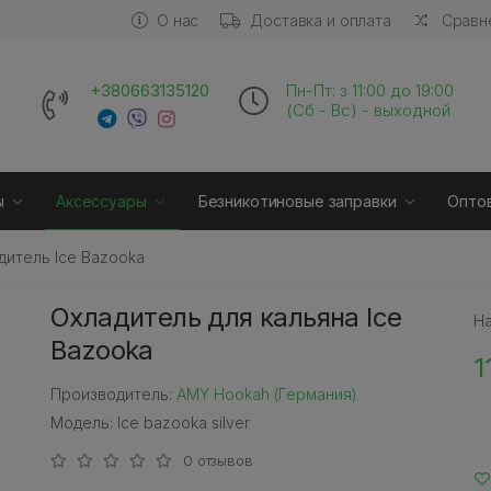
О нас
Доставка и оплата
Сравне
+380663135120
Пн-Пт: з 11:00 до 19:00
(Сб - Вс) - выходной
ы
Аксессуары
Безникотиновые заправки
Опто
дитель Ice Bazooka
Охладитель для кальяна Ice
Н
Bazooka
1
Производитель:
AMY Hookah (Германия)
Модель: Ice bazooka silver
0 отзывов