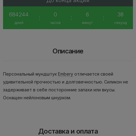
До конца акции
684244
0
6
38
:
:
:
дней
часов
минут
секунд
Описание
Персональный мундштук
Embery
отличается своей
удивительной прочностью и долговечностью. Силикон не
задерживает в себе посторонние запахи или вкусы.
Оснащен нейлоновым шнурком.
Доставка и оплата