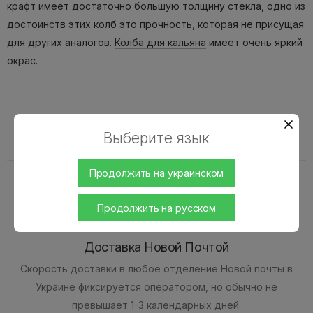
крафт имеет достаточно большую толщину стекла, одно из
достоинств этих колб это прочность, которая не присущая
для других аналогов.
Колба для кальяна
имеет очень яркий
окрас.
Доставка и оплата
Выберите язык
Продолжить на украинском
Продолжить на русском
Доставка Новой Почтой
Скорость доставки в любое отделение Новой почты в
Украине фиксируется оператором, но обычно не
превышает 1-3 календарных дней.