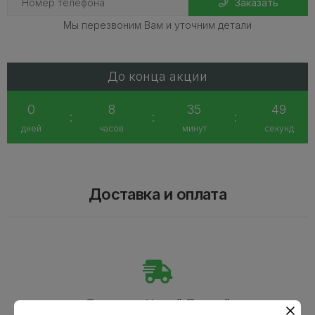
Заказать
Мы перезвоним Вам и уточним детали
До конца акции
0
8
35
49
:
:
:
дней
часов
минут
секунд
Доставка и оплата
Доставка Новой Почтой