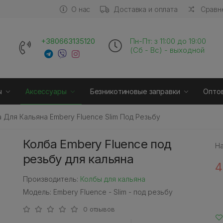
О нас
Доставка и оплата
Сравне
+380663135120
Пн-Пт: з 11:00 до 19:00
(Сб - Вс) - выходной
ы
Аксессуары
Безникотиновые заправки
Опто
 Для Кальяна Embery Fluence Slim Под Резьбу
Колба Embery Fluence под
Н
резьбу для кальяна
4
Производитель:
Колбы для кальяна
Модель: Embery Fluence - Slim - под резьбу
0 отзывов