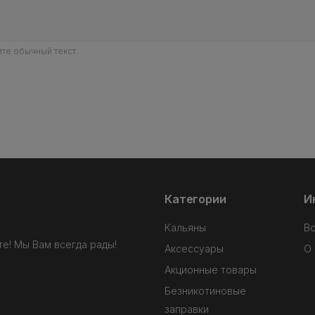
те обычный текст.
Категории
И
Кальяны
В
е! Мы Вам всегда рады!
Аксессуары
О 
Акционные товары
Безникотиновые
заправки