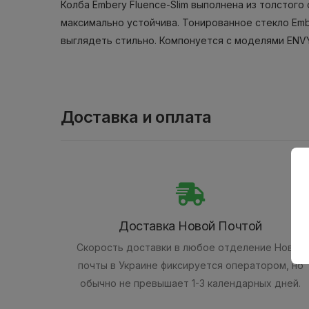
Колба Embery Fluence-Slim выполнена из толстого
максимально устойчива. Тонированное стекло Emb
выглядеть стильно. Компонуется с моделями ENVY
Доставка и оплата
Доставка Новой Почтой
Скорость доставки в любое отделение Новой
почты в Украине фиксируется оператором, но
обычно не превышает 1-3 календарных дней.