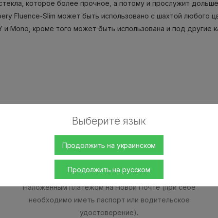
 стекла, которое более прочное, а потому и прослужит дольш
ery Fluence-Slim может быть использовано с шахтой любого ц
 и Mono, кроме того может быть использована и под другие к
Выберите язык
Продолжить на украинском
Наличными
Продолжить на русском
Оплата наличными при получении товара.
Наложенным платежом на Новой Почте (при себе
необходимо иметь паспорт или водительское
удостоверение).