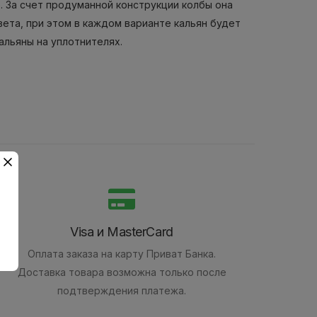
е. За счет продуманной конструкции колбы она
вета, при этом в каждом варианте кальян будет
альяны на уплотнителях.
Visa и MasterCard
Оплата заказа на карту Приват Банка.
Доставка товара возможна только после
подтверждения платежа.