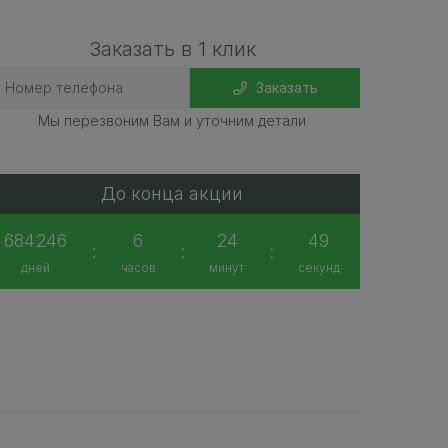
Заказать в 1 клик
Заказать
Мы перезвоним Вам и уточним детали
До конца акции
684246
6
24
48
:
:
:
дней
часов
минут
секунд