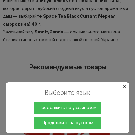
Если вы ищете
чайную смесь без табака и никотина
,
которая дарит глубокий ягодный вкус и густой ароматный
дым — выбирайте
Space Tea Black Currant (Черная
смородина) 40 г
.
Заказывайте у
SmokyPanda
— официального магазина
безникотиновых смесей с доставкой по всей Украине.
Рекомендуемые товары
Выберите язык
Продолжить на украинском
Продолжить на русском