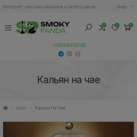
Интернет-магазин кальянов и аксессуаров
Инфо
0
0
0
Toggle mobile menu
+380663135120
Кальян на чае
Блог
Кальян На Чае