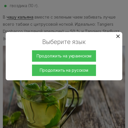
гвоздика (10 г).
В
чашу кальяна
вместе с зеленым чаем забивать лучше
всего табаки с цитрусовой ноткой. Идеально: Tangiers
Doobacco (ледяной апельсин) — 50 % и Tangiers StarBuzz
(манго).
Выберите язык
Продолжить на украинском
Продолжить на русском