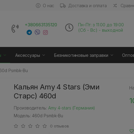
О нас
Доставка и оплата
Сравне
+380663135120
Пн-Пт: з 11:00 до 19:00
(Сб - Вс) - выходной
ы
Аксессуары
Безникотиновые заправки
Опто
460d Psmbk-Bu
Кальян Amy 4 Stars (Эми
Н
Старс) 460d
1
Производитель:
Amy 4-stars (Германия)
Модель: 460d Psmbk-Bu
0 отзывов