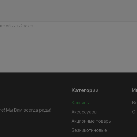
те обычный текст.
Категории
И
Кальяны
В
е! Мы Вам всегда рады!
Аксессуары
О 
Акционные товары
Безникотиновые