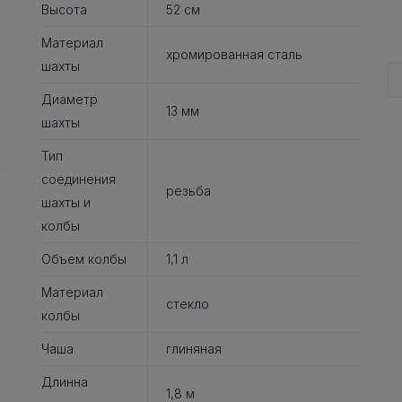
Высота
52 см
Материал
хромированная сталь
шахты
Диаметр
13 мм
шахты
Тип
соединения
резьба
шахты и
колбы
Объем колбы
1,1 л
Материал
стекло
колбы
Чаша
глиняная
Длинна
1,8 м