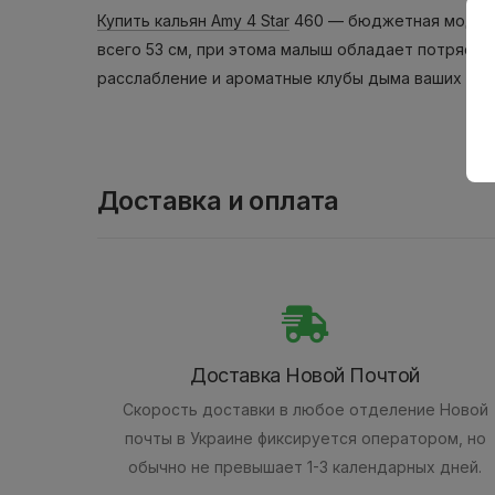
Купить кальян Amy 4 Star
460 — бюджетная модель 
всего 53 см, при этома малыш обладает потрясаю
расслабление и ароматные клубы дыма ваших люб
Доставка и оплата
Доставка Новой Почтой
Скорость доставки в любое отделение Новой
почты в Украине фиксируется оператором, но
обычно не превышает 1-3 календарных дней.