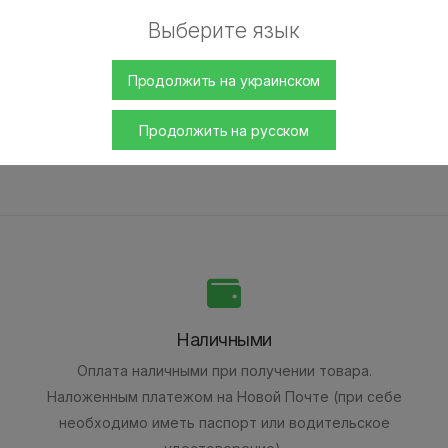
с отличным функционалом и до мелочей проработаным дизайн
Выберите язык
щей тягой из-за большого внутреннего диаметра портов и шах
имых вкусов табака, которые сопровождаются чувством эстет
Продолжить на украинском
Продолжить на русском
Наличными
Оплата наличными при получении товара.
Наложенным платежом на Новой Почте (при себе
необходимо иметь паспорт или водительское