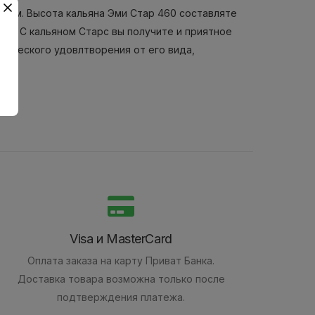
ом. Высота кальяна Эми Стар 460 составляте
ты. С кальяном Старс вы получите и приятное
ического удовлтворения от его вида,
Visa и MasterCard
Оплата заказа на карту Приват Банка.
Доставка товара возможна только после
подтверждения платежа.