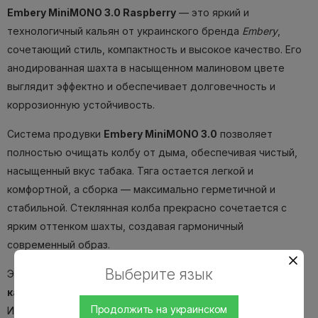
Embery MiniMONO 3.0 Raspberry
— это яркий и
технологичный кальян от украинского бренда
Embery
,
сочетающий стиль, компактность и высокое качество. Его
анодированная шахта в насыщенном малиновом цвете
выглядит эффектно и обеспечивает долговечность и
коррозионную устойчивость.
Система продувки
Embery MiniMONO 3.0
позволяет
полностью очищать колбу от дыма, обеспечивая чистый,
насыщенный вкус табака. Тяга остается легкой и
комфортной, а сборка — максимально герметичной и
стабильной. Стеклянная колба прекрасно сочетается с
ярким оттенком шахты, создавая гармоничный
современный образ.
Выберите язык
Этот кальян — выбор тех, кто ценит
украинское
качество, эргономику и неповторимый дизайн
.
Продолжить на украинском
Идеально подходит как для домашнего отдыха, так и для