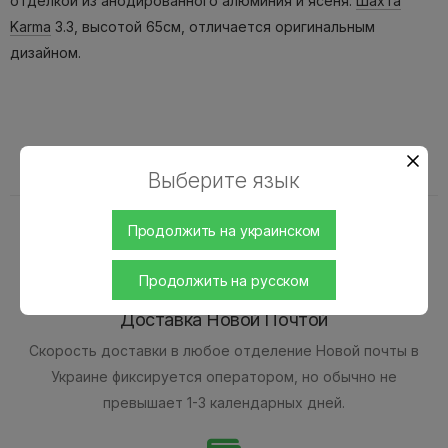
отделкой из анодированного алюминия и ясеня.
Шахта
Karma
3.3, высотой 65см, отличается оригинальным
дизайном.
Доставка и оплата
Выберите язык
Продолжить на украинском
Продолжить на русском
Доставка Новой Почтой
Скорость доставки в любое отделение Новой почты в
Украине фиксируется оператором, но обычно не
превышает 1-3 календарных дней.