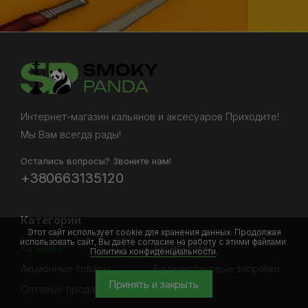
Интернет-магазин кальянов и аксесуаров Приходите!
Мы Вам всегда рады!
Остались вопросы? Звоните нам!
+380663135120
Категории
Этот сайт использует cookie для хранения данных. Продолжая
использовать сайт, Вы даёте согласие на работу с этими файлами.
Кальяны
Аксессуары
Политика конфиденциальности
.
Акционные товары
Безникотиновые заправки
Принять и закрыть
Оптовые продажи