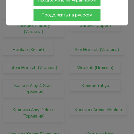
1
2
3
4
5
6
7
8
9
Продолжить на русском
Кальяны Embery
Garden (Сирия)
(Украина)
Hookah (Китай)
Sky Hookah (Украина)
Totem Hookah (Украина)
Wookah (Польша)
Кальян Amy 4 Stars
Кальян Yahya
(Германия)
Кальяны Amy Deluxe
Кальяны Aroma Hookah
(Германия)
Кальяны Karma (Украина)
Кальяны Kaya