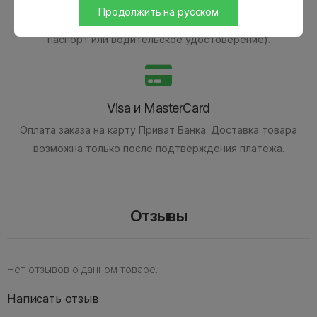
Оплата наличными при получении товара.
Наложенным
Продолжить на русском
платежом на Новой Почте (при себе необходимо иметь
паспорт или водительское удостоверение).
Visa и MasterCard
Оплата заказа на карту Приват Банка.
Доставка товара
возможна только после подтверждения платежа.
Отзывы
Нет отзывов о данном товаре.
Написать отзыв