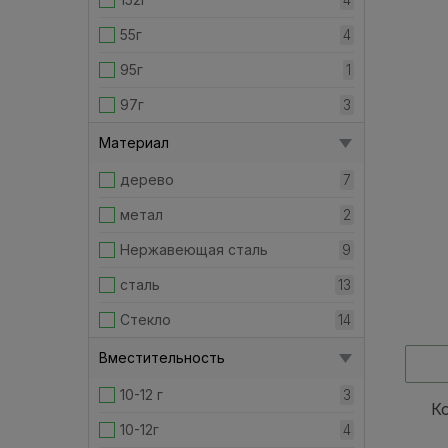
250 мм
1
55г
4
275 мм
2
95г
1
28см
7
97г
3
295 мм
11
Материал
30 см
1
дерево
7
300 мм
1
метал
2
300мм
2
Нержавеющая сталь
9
35 см
3
сталь
13
40 см
3
Стекло
14
400 мм
1
Вместительность
650 мм
1
10-12 г
3
К
7 см
3
10-12г
4
70 см
2