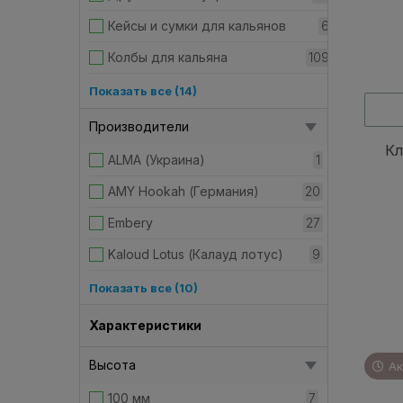
Кейсы и сумки для кальянов
6
Колбы для кальяна
109
Корзины для угля
7
Показать все (14)
Приборы для розжига
19
Производители
Кл
Уголь для кальяна
53
ALMA (Украина)
1
Чаши для кальяна
92
AMY Hookah (Германия)
20
Glina
5
Embery
27
Goliath bowls
6
Kaloud Lotus (Калауд лотус)
9
Gusto Bowls
16
Kaya (Германия)
1
Показать все (10)
Силиконавая
4
Khalil Mamoon (Египет)
14
Характеристики
Чаши для кальяна Grynbowls
11
Другие аксессуары
59
Высота
Ак
Чаши для кальяна RS Bowls
17
Кейсы/сумки для кальянов
2
100 мм
7