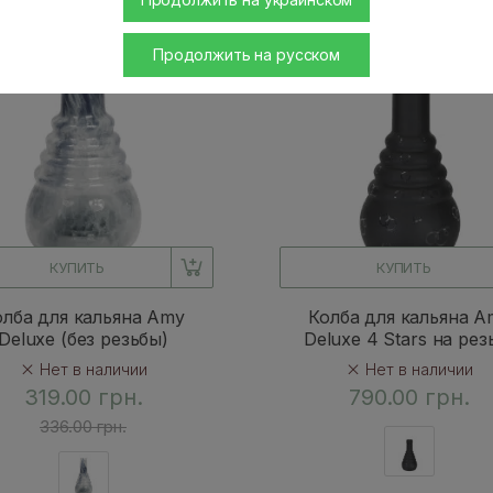
ция
Продолжить на русском
КУПИТЬ
КУПИТЬ
олба для кальяна Amy
Колба для кальяна A
Deluxe (без резьбы)
Deluxe 4 Stars на рез
Нет в наличии
Нет в наличии
319.00 грн.
790.00 грн.
336.00 грн.