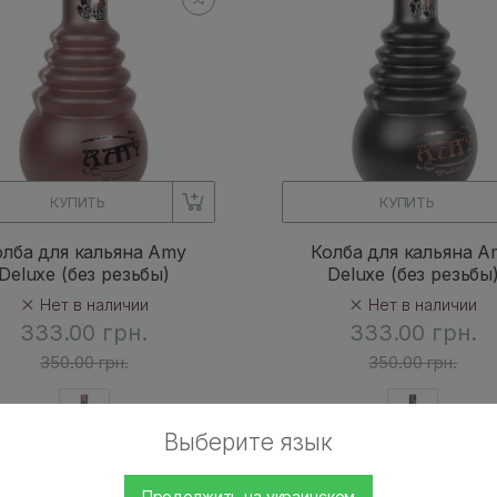
КУПИТЬ
КУПИТЬ
олба для кальяна Amy
Колба для кальяна A
Deluxe (без резьбы)
Deluxe (без резьбы
Нет в наличии
Нет в наличии
333.00 грн.
333.00 грн.
350.00 грн.
350.00 грн.
Выберите язык
Продолжить на украинском