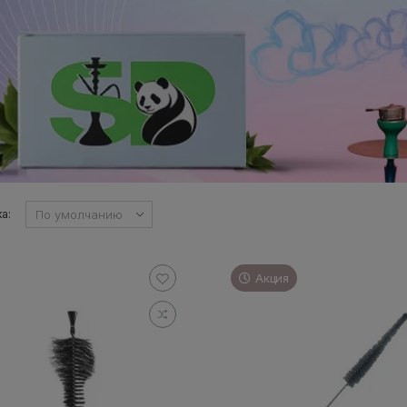
а:
Акция