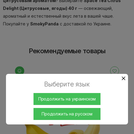
цитрусовым ароматом
? Выбирайте
Space Tea Citrus
Delight (Цитрусовые, ягоды) 40 г
— освежающий,
ароматный и естественный вкус лета в вашей чаше.
Покупайте у
SmokyPanda
с доставкой по Украине.
Рекомендуемые товары
Выберите язык
Продолжить на украинском
Продолжить на русском