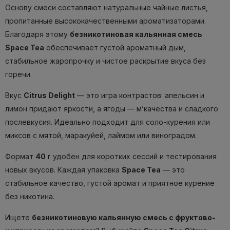
Основу смеси составляют натуральные чайные листья,
пропитанные высококачественными ароматизаторами.
Благодаря этому
безникотиновая кальянная смесь
Space Tea
обеспечивает густой ароматный дым,
стабильное жаропрочку и чистое раскрытие вкуса без
горечи.
Вкус
Citrus Delight
— это игра контрастов: апельсин и
лимон придают яркости, а ягоды — м’качества и сладкого
послевкусия. Идеально подходит для соло-курения или
миксов с мятой, маракуйей, лаймом или виноградом.
Формат
40 г
удобен для коротких сессий и тестирования
новых вкусов. Каждая упаковка
Space Tea
— это
стабильное качество, густой аромат и приятное курение
без никотина.
Ищете
безникотиновую кальянную смесь с фруктово-