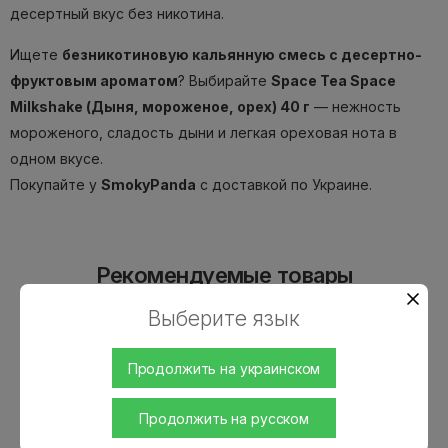
десертный вкус без никотина.
Ищете
безникотиновую кальянную смесь с десертно-
фруктовым ароматом
? Выбирайте
Space Tea Space
Milkshake (Дыня, мороженое, орех) 40 г
— нежность
мороженого, сладость дыни и легкая ореховая нота в
одном вкусе.
Покупайте у
SmokyPanda
с доставкой по Украине.
Рекомендуемые товары
Выберите язык
Продолжить на украинском
Продолжить на русском