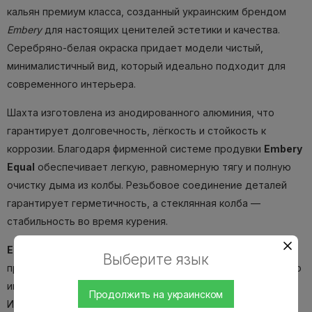
кальян премиум класса, созданный украинским брендом
Embery
для настоящих ценителей эстетики и качества.
Серебряно-белая окраска придает модели чистый,
минималистичный вид, который идеально подходит для
современного интерьера.
Шахта изготовлена ​​из анодированного алюминия, что
гарантирует долговечность, лёгкость и стойкость к
коррозии. Благодаря фирменной системе продувки
Embery
Equal
обеспечивает легкую, равномерную тягу и полную
очистку дыма из колбы. Резьбовое соединение деталей
гарантирует герметичность, а стеклянная колба —
стабильность во время курения.
Embery Equal Silver-Snow
— это не просто кальян, а
Выберите язык
пример украинского инженерного искусства, сочетающего
инновационность, премиум-качество и элегантный стиль.
Продолжить на украинском
Идеален для дома или кальянного заведения.